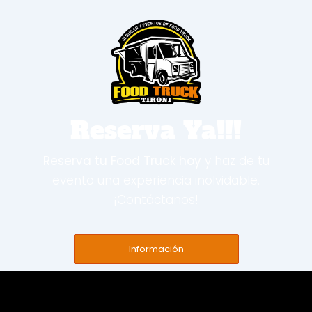
Reserva Ya!!!
Reserva tu Food Truck hoy
y haz de tu
evento una experiencia inolvidable.
¡Contáctanos!
Información