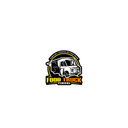
Reserva Ya!!!
Reserva tu Food Truck hoy
y haz de tu
evento una experiencia inolvidable.
¡Contáctanos!