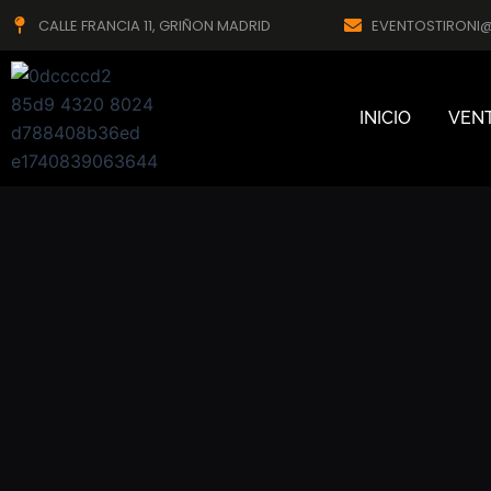
Ir
CALLE FRANCIA 11, GRIÑON MADRID
EVENTOSTIRONI
al
contenido
INICIO
VEN