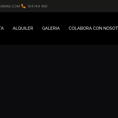
@GMAIL.COM
614 144 460
TA
ALQUILER
GALERIA
COLABORA CON NOSO